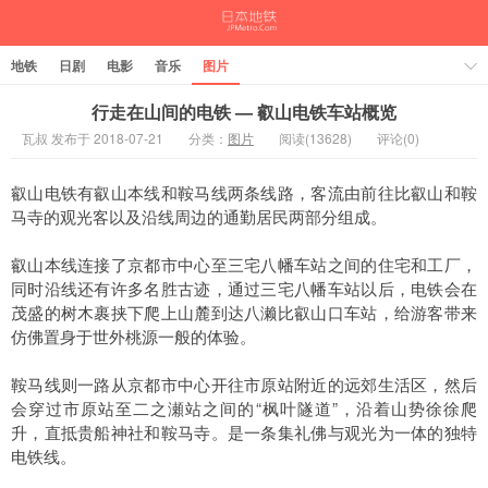
地铁
日剧
电影
音乐
图片
行走在山间的电铁 — 叡山电铁车站概览
瓦叔 发布于 2018-07-21
分类：
图片
阅读(13628)
评论(0)
叡山电铁有叡山本线和鞍马线两条线路，客流由前往比叡山和鞍
马寺的观光客以及沿线周边的通勤居民两部分组成。
叡山本线连接了京都市中心至三宅八幡车站之间的住宅和工厂，
同时沿线还有许多名胜古迹，通过三宅八幡车站以后，电铁会在
茂盛的树木裹挟下爬上山麓到达八濑比叡山口车站，给游客带来
仿佛置身于世外桃源一般的体验。
鞍马线则一路从京都市中心开往市原站附近的远郊生活区，然后
会穿过市原站至二之瀬站之间的“枫叶隧道”，沿着山势徐徐爬
升，直抵贵船神社和鞍马寺。是一条集礼佛与观光为一体的独特
电铁线。