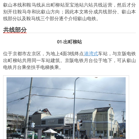
叡山本线和鞍马线从出町柳站至宝池站六站共线运营，然后才分
别开往鞍马寺和比叡山方向；因此本文将分成共线部分、叡山本
线部分以及鞍马线三个部分逐个介绍叡山电铁。
共线部分
01·出町柳站
位于京都市左京区，为地上4面3线终点
港湾式
车站，与京阪电铁
出町柳站共用同一车站建筑。京阪电铁月台位于地下，可从叡山
电铁月台乘坐扶手电梯换乘。