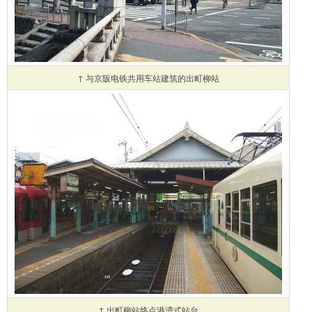
↑ 与京阪电铁共用车站建筑的出町柳站
↑ 出町柳站终点港湾式站台