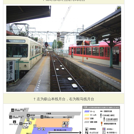
↑ 左为叡山本线月台，右为鞍马线月台