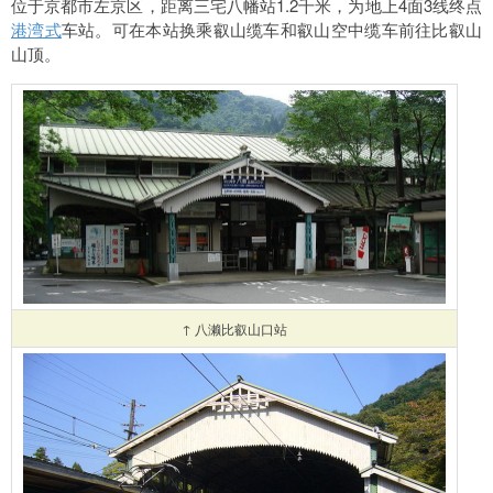
位于京都市左京区，距离三宅八幡站1.2千米，为地上4面3线终点
港湾式
车站。可在本站换乘叡山缆车和叡山空中缆车前往比叡山
山顶。
↑ 八濑比叡山口站