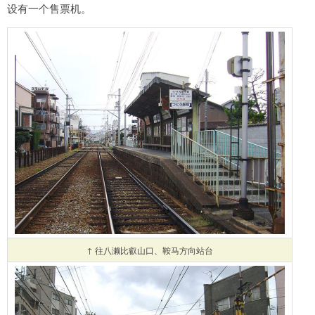
设有一个售票机。
↑ 往八濑比叡山口、鞍马方向站台