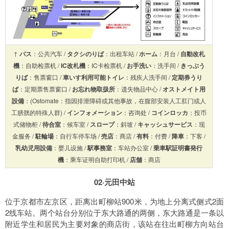
↑
バス
：公共汽车 /
タクシのりば
：出租车站 /
ホーム
：月台 /
自動改札
機
：自助检票机 /
IC改札機
：IC卡检票机 /
お手洗い
：洗手间 /
きっぶう
りば
：售票窗口 /
車いす利用可能トイレ
：残疾人洗手间 /
定期券うり
ば
：定期票售票窗口 /
お忘れ物取扱所
：遗失物品中心 /
オストメイト用
設備
：(Ostomate：指因排泄障碍或其他事故，在腹部安装人工肛门或人
工膀胱的特殊人群) /
インフォメーション
：咨询处 /
コインロッカ
：投币
式储物柜 /
待合室
：候车室 /
スロープ
：斜坡 /
キャッシュサービス
：现
金服务 /
駐輪場
：自行车停车场 /
売店
：商店 /
有料
：付费 /
降車
：下客 /
乳幼児用設備
：婴儿设施 /
駅事務室
：车站办公室 /
乗車駅証明書発行
機
：乘车证明自助打印机 /
店舗
：商店
02·元田中站
位于京都市左京区，距离出町柳站900米，为地上分离式侧式2面
2线车站。两个站台分别位于东大路通的两侧，东大路通是一条以
附近学生和居民为主要对象的商店街，该站在往出町柳方向站台