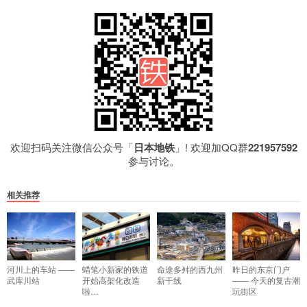
欢迎扫码关注微信公众号「
日本地铁
」! 欢迎加QQ群
221957592
参与讨论。
相关推荐
河川上的车站 ——
蜡笔小新家的铁道
命途多舛的西九州
昨日的东京门户
武库川站
开始高架化改造
新干线
—— 今天的复古潮
啦…
玩街区