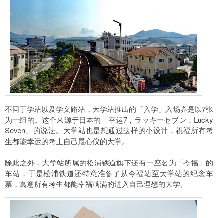
不同于学站以及学文路站，大学站推出的「入学」入场券是以7张
为一组的。这个来源于日本的「幸运7，ラッキーセブン，Lucky
Seven」的说法。大学站也是想通过这样的小设计，祝福所有考
生都能幸运的考上自己最心仪的大学。
除此之外，大学站所属的松浦铁道旗下还有一座名为「今福」的
车站，于是松浦铁道还特意准备了从今福站至大学站的纪念车
票，寓意所有考生都能幸福满满的进入自己理想的大学。