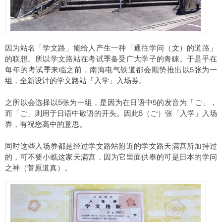
因为站名「学文路」能给人产生一种「通往学问（文）的道路」
的联想。所以学文路站在考试季备受广大学子的青睐。于是乎在
每年的考试季来临之前，南海电气铁道都会顺势推出以5张为一
组，全新设计的学文路站「入学」入场券。
之所以会选择以5张为一组，是因为在日语中5的发音为「ご」，
而「ご」则用于日语中敬语的开头。因此5（ご）张「入学」入场
券，有祝您高中的意思。
同时这些入场券都是经过学文路站附近的学文路天满宫所加持过
的，可不要小瞧这家天满宫，因为它里面供奉的可是日本的学问
之神（菅原道真）。