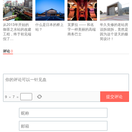
从2013年开始的
什么是日本的桥上
芙萝拉 —— 和名
年久失修的老站房
御茶之水站的改建
站？
字一样美丽的高端
说拆就拆，竟然是
工程，终于初见端
商务巴士
因为这个逆天的极
倪了…
简设计！
评论
0
提交评论
9
×
7
=