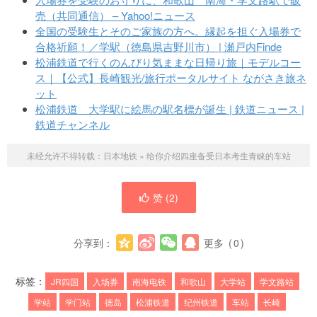
売（共同通信） – Yahoo!ニュース
全国の受験生とそのご家族の方へ。縁起を担ぐ入場券で
合格祈願！／学駅（徳島県吉野川市） | 瀬戸内Finde
松浦鉄道で行くのんびり気ままな日帰り旅｜モデルコー
ス｜【公式】長崎観光/旅行ポータルサイト ながさき旅ネ
ット
松浦鉄道 大学駅に絵馬の駅名標が誕生 | 鉄道ニュース |
鉄道チャンネル
未经允许不得转载：
日本地铁
»
给你介绍四座备受日本考生青睐的车站
赞 (
2
)
分享到：
更多
(
0
)
标签：
JR四国
入场券
南海电铁
和歌山
大学站
学文路站
学站
学门站
德岛
松浦铁道
纪州铁道
车站
长崎