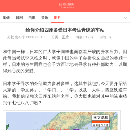
地铁
日剧
电影
音乐
图片
给你介绍四座备受日本考生青睐的车站
瓦叔 发布于 2020-03-10
分类：
图片
阅读(8179)
评论(0)
和中国一样，日本的广大学子同样也面临着严峻的升学压力。因
此每当考试季来临之时，就像中国的学子会祈求文曲星的眷顾一
样，日本的考生同样也会千方百计地去寻求各种外部助力，以期
得到心灵的安慰。
日本学子寻求的外部助力多种多样，这其中就包括今天要介绍给
大家的「学文路」、「学门」、「学」以及「大学」四座铁道车
站。我相信仅凭这四座车站的名字，你大概也能对其中的缘由猜
到个七七八八了吧？