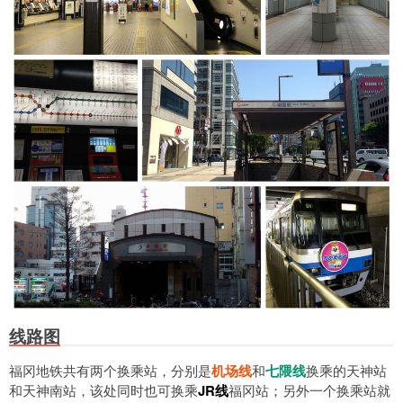
线路图
福冈地铁共有两个换乘站，分别是
机场线
和
七隈线
换乘的天神站
和天神南站，该处同时也可换乘
JR线
福冈站；另外一个换乘站就