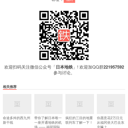
欢迎扫码关注微信公众号「
日本地铁
」! 欢迎加QQ群
221957592
参与讨论。
相关推荐
命途多舛的西九州
带你了解日本唯一
疯狂的三目的地重
你愿意花2万日元
新干线
一座开通地铁的机
联列车了解一下！
从福冈坐大巴去东
场 —— 福冈国际
京嘛？