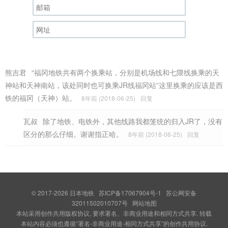
熊吉君
“福冈地铁共有两个换乘站，分别是机场线和七隈线换乘的天
神站和天神南站，该处同时也可换乘JR线福冈站”这里换乘的应该是西
铁的福冈（天神）站。
8年前 (2018-06-25)
回复
瓦叔
除了地铁、电铁外，其他线路我都笼统的归入JR了，没有
区分的那么仔细。谢谢指正哈。
8年前 (2018-06-25)
回复
© 2017-2026
日本地铁
苏ICP备17067904号-1
苏公网安备
32011502010707号
网站地图
本站采用创作共用版权协议, 要求署名、非商业用途和相同方式共享. 转载
本站内容必须也遵循“署名-非商业用途-相同方式共享”的创作共用协议.