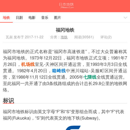
地铁
日剧
电影
音乐
图片
福冈地铁
瓦叔 发布于 2017-11-22
分类：
地铁
阅读(30561)
评论(2)
福冈市地铁的正式名称是“福冈市高速铁道”，不过大众普遍称其
为福冈地铁。1973年12月22日，福冈市地铁正式立项；1981年7
月26日，
机场线
室见-天神区间开通运营，至1993年3月3日全线
贯通。1982年4月20日，
箱崎线
中洲川端站-吴服町区间开通运
营，至1986年11月12日全线贯通。2005年
七隈线
全线贯通运营。
至此福冈一共开通了由3条线路组成的合计总长29.8公里的地铁网
络。
标识
福冈市地铁标识由英文字母“F”和“S”变形组合而成，其中“F”代表
福冈(Fukuoka)，“S”则代表英文的地下铁(Subway)。