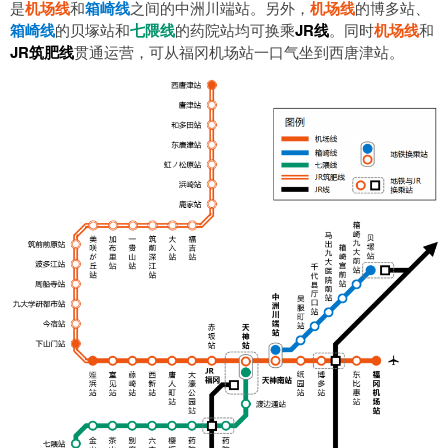
是
机场线
和
箱崎线
之间的中洲川端站。另外，
机场线
的博多站、
箱崎线
的贝塚站和
七隈线
的药院站均可换乘
JR线
。同时
机场线
和
JR筑肥线
贯通运营，可从福冈机场站一口气坐到西唐津站。