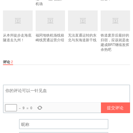
机场
从本州徒步走海底
福冈地铁机场线箱
无法直通运转的东
铁道废弃后最好的
隧道去九州！
崎线贯通运营介绍
北与东海道新干线
归宿，应该就是改
建成BRT继续发挥
余热吧
评论
2
提交评论
−
9
=
0