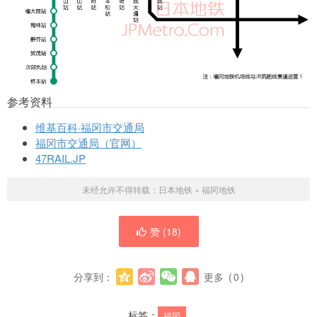
参考资料
维基百科·福冈市交通局
福冈市交通局（官网）
47RAIL.JP
未经允许不得转载：
日本地铁
»
福冈地铁
赞 (
18
)
分享到：
更多
(
0
)
标签：
福冈