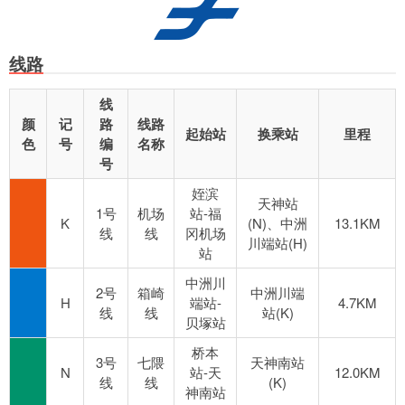
线路
线
颜
记
路
线路
起始站
换乘站
里程
色
号
编
名称
号
姪滨
天神站
1号
机场
站-福
K
(N)、中洲
13.1KM
线
线
冈机场
川端站(H)
站
中洲川
2号
箱崎
中洲川端
H
端站-
4.7KM
线
线
站(K)
贝塚站
桥本
3号
七隈
天神南站
N
站-天
12.0KM
线
线
(K)
神南站