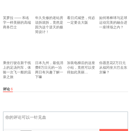
芙萝拉 —— 和名
年久失修的老站房
看日式城堡，何必
如何将棒球与足球
字一样美丽的高端
说拆就拆，竟然是
一定要去大阪
运动完美的融合进
商务巴士
因为这个逆天的极
一座球场之内？
简设计！
乘坐行驶在新干线
日本九州，最低消
加装电梯后的这座
你愿意花2万日元
上的足汤列车，体
费8万日元的一泊
小站，竟然可以变
从福冈坐大巴去东
验一次飞一般的温
两日有兴趣了解一
得如此美丽…
京嘛？
泉之旅
下嘛
评论
6