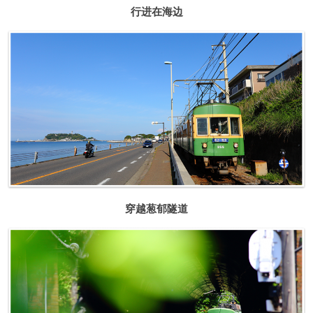
行进在海边
穿越葱郁隧道