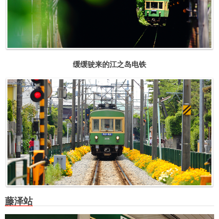
缓缓驶来的江之岛电铁
藤泽站