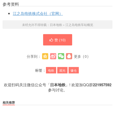
参考资料
江之岛电铁株式会社（官网）
未经允许不得转载：
日本地铁
»
江之岛电铁车站概览
赞 (
10
)
分享到：
更多
(
0
)
标签：
电铁
观光
镰仓
欢迎扫码关注微信公众号「
日本地铁
」! 欢迎加QQ群
221957592
参与讨论。
相关推荐