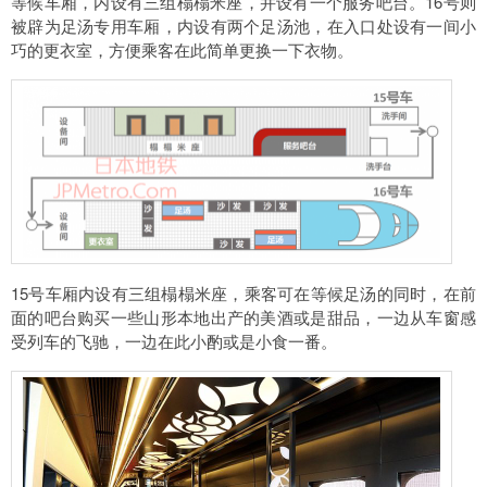
等候车厢，内设有三组榻榻米座，并设有一个服务吧台。16号则
被辟为足汤专用车厢，内设有两个足汤池，在入口处设有一间小
巧的更衣室，方便乘客在此简单更换一下衣物。
15号车厢内设有三组榻榻米座，乘客可在等候足汤的同时，在前
面的吧台购买一些山形本地出产的美酒或是甜品，一边从车窗感
受列车的飞驰，一边在此小酌或是小食一番。