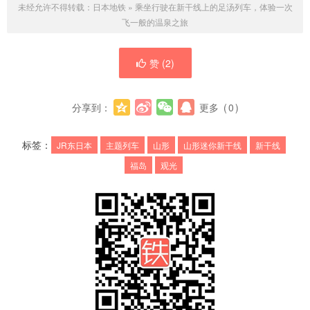
未经允许不得转载：
日本地铁
»
乘坐行驶在新干线上的足汤列车，体验一次
飞一般的温泉之旅
赞 (
2
)
分享到：
更多
(
0
)
标签：
JR东日本
主题列车
山形
山形迷你新干线
新干线
福岛
观光