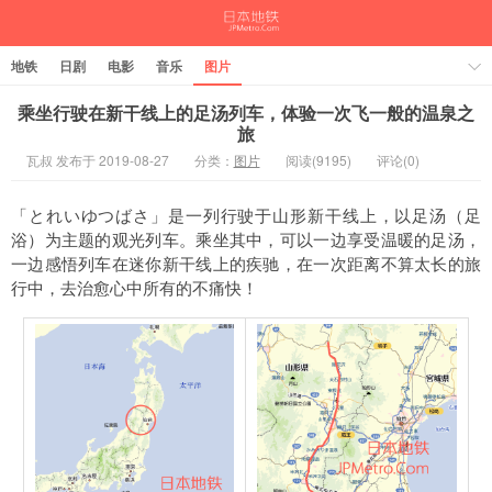
地铁
日剧
电影
音乐
图片
乘坐行驶在新干线上的足汤列车，体验一次飞一般的温泉之
旅
瓦叔 发布于 2019-08-27
分类：
图片
阅读(9195)
评论(0)
「とれいゆつばさ」是一列行驶于山形新干线上，以足汤（足
浴）为主题的观光列车。乘坐其中，可以一边享受温暖的足汤，
一边感悟列车在迷你新干线上的疾驰，在一次距离不算太长的旅
行中，去治愈心中所有的不痛快！