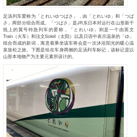
足汤列车爱称为「とれいゆつばさ」，由「とれいゆ」和「つば
さ」两部分组合而成。「つばさ」是JR东日本对运行在山形新干
线上的翼号特急列车的爱称，「とれいゆ」则是一个由英文
Train（火车）和法文Soleil（太阳）以及日语中表示温泉的「ゆ」
组合而成的新词，寓意着乘坐该车将会是一次沐浴阳光的暖心温
泉放松之旅。下图是绘在车身两侧的足汤列车标记，该标记是以
山形本地物产为主要元素所设计的。