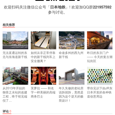
欢迎扫码关注微信公众号「
日本地铁
」! 欢迎加QQ群
221957592
参与讨论。
相关推荐
无法直通运转的东
如何从非正常停靠
命途多舛的西九州
昨日的东京门户
北与东海道新干线
中的新干线列车上
新干线
—— 今天的复古潮
安全撤离？
玩街区
从2013年开始的
芙萝拉 —— 和名
年久失修的老站房
带你见识下由JR东
御茶之水站的改建
字一样美丽的高端
说拆就拆，竟然是
日本开发的各种铁
工程，终于初见端
商务巴士
因为这个逆天的极
道创意周边
倪了…
简设计！
评论
0