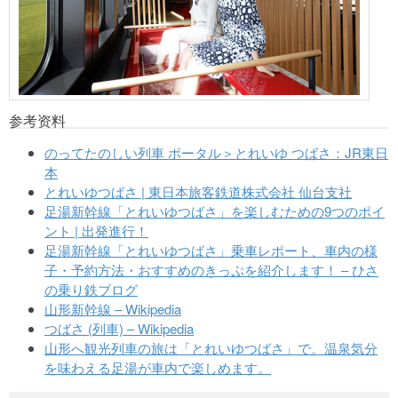
参考资料
のってたのしい列車 ポータル＞とれいゆ つばさ：JR東日
本
とれいゆつばさ | 東日本旅客鉄道株式会社 仙台支社
足湯新幹線「とれいゆつばさ」を楽しむための9つのポイ
ント | 出発進行！
足湯新幹線「とれいゆつばさ」乗車レポート、車内の様
子・予約方法・おすすめのきっぷを紹介します！ – ひさ
の乗り鉄ブログ
山形新幹線 – Wikipedia
つばさ (列車) – Wikipedia
山形へ観光列車の旅は「とれいゆつばさ」で。温泉気分
を味わえる足湯が車内で楽しめます。