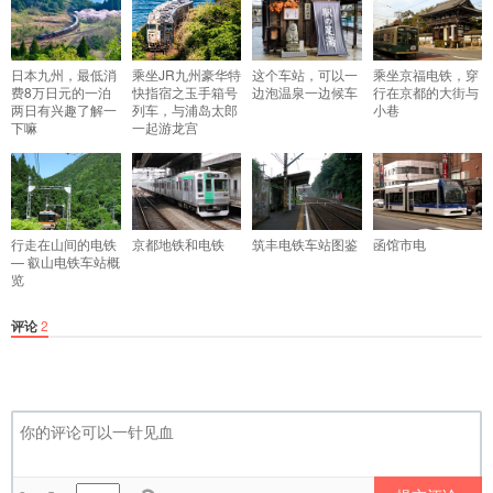
日本九州，最低消
乘坐JR九州豪华特
这个车站，可以一
乘坐京福电铁，穿
费8万日元的一泊
快指宿之玉手箱号
边泡温泉一边候车
行在京都的大街与
两日有兴趣了解一
列车，与浦岛太郎
小巷
下嘛
一起游龙宫
行走在山间的电铁
京都地铁和电铁
筑丰电铁车站图鉴
函馆市电
— 叡山电铁车站概
览
评论
2