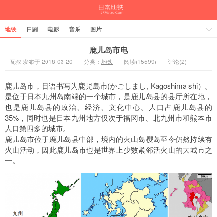
地铁
日剧
电影
音乐
图片
鹿儿岛市电
瓦叔 发布于 2018-03-20
分类：
地铁
阅读(15599)
评论(2)
鹿儿岛市，日语书写为鹿児島市(かごしまし, Kagoshima shi）。
是位于日本九州岛南端的一个城市，是鹿儿岛县的县厅所在地，
也是鹿儿岛县的政治、经济、文化中心。人口占鹿儿岛县的
35%，同时也是日本九州地方仅次于福冈市、北九州市和熊本市
人口第四多的城市。
鹿儿岛市位于鹿儿岛县中部，境内的火山岛樱岛至今仍然持续有
火山活动，因此鹿儿岛市也是世界上少数紧邻活火山的大城市之
一。