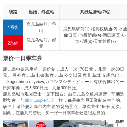
线路
起始、终点站
共线运营站(7站)
鹿儿岛站前、谷
1系统
鹿児島駅前(1)-桜島桟橋通(2)-水
山
館口(3)-市役所前(4)-朝日通(5)-い
鹿儿岛站前、郡
づろ通(6)-天文館通(7)
2系统
元
票价·一日乘车券
鹿儿岛电铁采用单一票价制，成人一次170日元，儿童一次80日
元。另外鹿儿岛电铁和鹿儿岛公交以及鹿儿岛城市观光巴士
（kagoshima-cityview,カゴシマシティビュー）有联合推出的一
日乘车券，成人600日元，儿童300日元。
鹿儿岛城市观光巴士（见下图右）由鹿儿岛交通局运营，车辆造
型复古，与
仙台Loople巴士
一样，都是由岩戸工業制造生产的。
该巴士途经鹿儿岛市内主要的观光景点，单次乘坐190日元次。
因此，在鹿儿岛游玩，买一张一日乘车券还是很划算的。