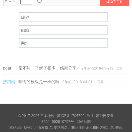
提交评论
2
+
5
=
pear
非常不错，了解了很多，感谢分享~
9年前 (2018-03-21)
回复
搜猫网
咱俩的模板是一样的啊
8年前 (2018-04-01)
回复
© 2017-2026
日本地铁
苏ICP备17067904号-1
苏公网安备
32011502010707号
网站地图
本站采用创作共用版权协议, 要求署名、非商业用途和相同方式共享. 转载