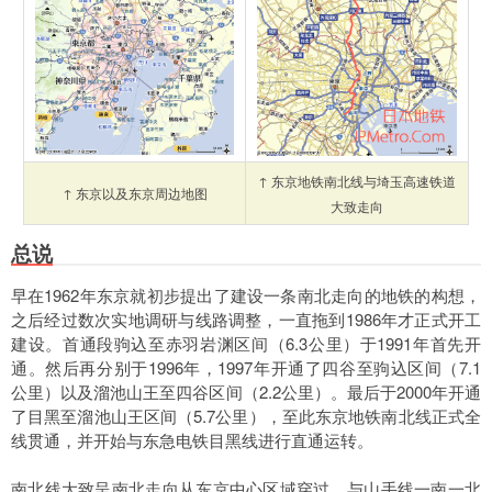
↑ 东京地铁南北线与埼玉高速铁道
↑ 东京以及东京周边地图
大致走向
总说
早在1962年东京就初步提出了建设一条南北走向的地铁的构想，
之后经过数次实地调研与线路调整，一直拖到1986年才正式开工
建设。首通段驹込至赤羽岩渊区间（6.3公里）于1991年首先开
通。然后再分别于1996年，1997年开通了四谷至驹込区间（7.1
公里）以及溜池山王至四谷区间（2.2公里）。最后于2000年开通
了目黑至溜池山王区间（5.7公里），至此东京地铁南北线正式全
线贯通，并开始与东急电铁目黑线进行直通运转。
南北线大致呈南北走向从东京中心区域穿过，与山手线一南一北