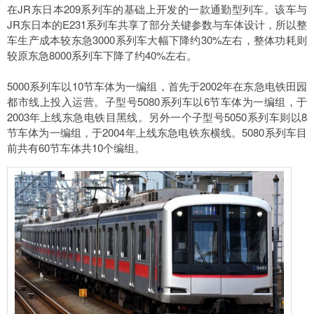
在JR东日本209系列车的基础上开发的一款通勤型列车。该车与
JR东日本的E231系列车共享了部分关键参数与车体设计，所以整
车生产成本较东急3000系列车大幅下降约30%左右，整体功耗则
较原东急8000系列车下降了约40%左右。
5000系列车以10节车体为一编组，首先于2002年在东急电铁田园
都市线上投入运营。子型号5080系列车以6节车体为一编组，于
2003年上线东急电铁目黑线。另外一个子型号5050系列车则以8
节车体为一编组，于2004年上线东急电铁东横线。5080系列车目
前共有60节车体共10个编组。