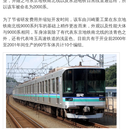
业，并随之与东京地铁南北线以及东急电铁目黑线直通运转，所
以该车被命名为2000系。
为了节省研发费用并缩短开发时间，该车由川崎重工業在东京地
铁南北线9000系列车的基础上稍作更改而来，外观以及性能大体
与9000系相同，车身涂装除了有代表东京地铁南北线的淡青色之
外，还有代表埼玉高速铁道的浅蓝色。目前共有于开业前2000年
至2001年间生产的60节车体共计10个编组。