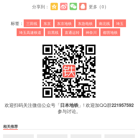
分享到：
更多
(
0
)
标签：
三田线
东京
东京地铁
东急电铁
南北线
埼玉
埼玉高速铁道
目黑线
直通运转
神奈川
都营地铁
欢迎扫码关注微信公众号「
日本地铁
」! 欢迎加QQ群
221957592
参与讨论。
相关推荐