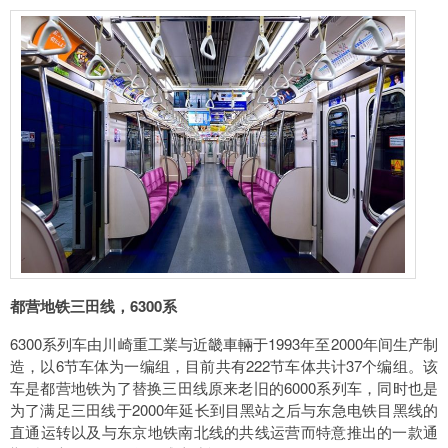
都营地铁三田线，6300系
6300系列车由川崎重工業与近畿車輛于1993年至2000年间生产制
造，以6节车体为一编组，目前共有222节车体共计37个编组。该
车是都营地铁为了替换三田线原来老旧的6000系列车，同时也是
为了满足三田线于2000年延长到目黑站之后与东急电铁目黑线的
直通运转以及与东京地铁南北线的共线运营而特意推出的一款通