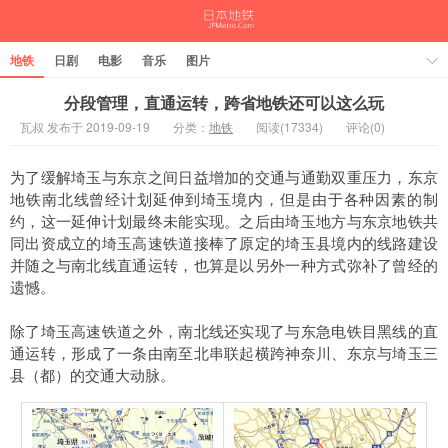
地铁
日剧
电影
音乐
图片
分段管理，直通运转，跨省地铁还可以这么玩
瓦叔 发布于 2019-09-19
分类：
地铁
阅读(17334)
评论(0)
为了缓解埼玉与东京之间日益增加的交通与通勤双重压力，东京
地铁南北线曾经计划延伸到埼玉境内，但是由于各种因素的制
约，这一延伸计划最终未能实现。之后由埼玉地方与东京地铁共
同出资成立的埼玉高速铁道接棒了原定的埼玉县境内的线路建设
并随之与南北线直通运转，也算是以另外一种方式弥补了曾经的
遗憾。
除了埼玉高速铁道之外，南北线还实现了与东急电铁目黑线的直
通运转，形成了一条由南至北串联起横跨神奈川、东京与埼玉三
县（都）的交通大动脉。