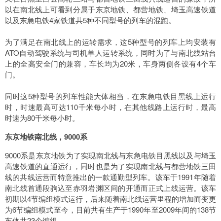
以在南北线上可看到分属于东京地铁、都营地铁、埼玉高速铁道
以及东急电铁4家铁道共5种不同型号的列车的混跑。
为了满足在南北线上的运转需求，这5种型号的列车上均安装有
ATO自动驾驶系统与司机单人运转系统，同时为了与南北线站台
上的全高安全门的兼容，车长均为20米，车身两侧各设有4个车
门。
同时这5种型号的列车性能大体相当，在东急电铁目黑线上运行
时，时速最高可达110千米每小时，在其他线路上运行时，最高
时速为80千米每小时。
东京地铁南北线，9000系
9000系是东京地铁为了实现南北线与东急电铁目黑线以及与埼玉
高速铁道的直通运行，同时也是为了实现南北线与都营地铁三田
线的共线运营而特意推出的一款通勤型列车。该车于1991年随着
南北线首通段驹込至赤羽岩渊区间的开通而正式上线运营。该车
初期以4节编组模式运行，后来随着南北线运营里程的增加而变更
为6节编组模式至今，目前共有生产于1990年至2009年间的138节
车体共23个编组。