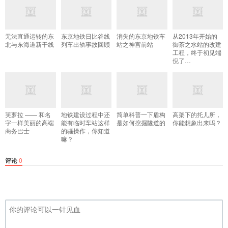
无法直通运转的东
东京地铁日比谷线
消失的东京地铁车
从2013年开始的
北与东海道新干线
列车出轨事故回顾
站之神宫前站
御茶之水站的改建
工程，终于初见端
倪了…
芙萝拉 —— 和名
地铁建设过程中还
简单科普一下盾构
高架下的托儿所，
字一样美丽的高端
能有临时车站这样
是如何挖掘隧道的
你能想象出来吗？
商务巴士
的骚操作，你知道
嘛？
评论
0