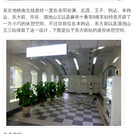
东京地铁南北线曾经一度在赤羽岩渊、志茂、王子、驹込、本驹
込、东大前、市谷、溜池山王以及麻布十番等9座车站特意开辟了
一方小巧的休憩空间。不过目前仅在本驹込、东大前以及溜池山
王三站保留了这一设计，下图是位于东大前站的迷你休憩空间。