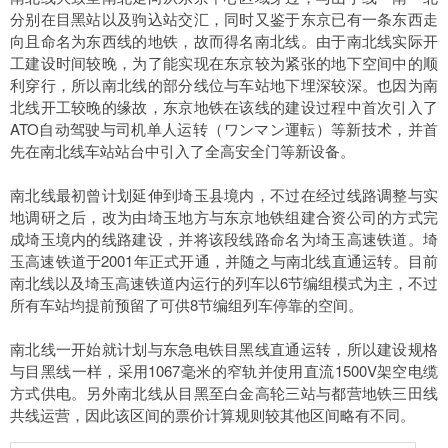
分别在目黑站以及驹込站交汇，同时又鉴于东京已有一条东西走
向且命名为东西线的地铁，故而得名南北线。由于南北线实际开
工建设时间较晚，为了能实现在东京较为紧张的地下空间中的顺
利穿行，所以南北线的部分线位与车站地下埋深较深。也因为南
北线开工较晚的缘故，东京地铁在该线的建设过程中首次引入了
ATO自动驾驶与司机单人运转（ワンマン運転）等新技术，并首
先在南北线车站站台中引入了全高安全门等新设备。
南北线最初曾计划延伸到埼玉县境内，不过在经过线路调整与实
地调研之后，改为由埼玉地方与东京地铁组建合资公司的方式完
成埼玉境内的线路建设，并将该段线路命名为埼玉高速铁道。埼
玉高速铁道于2001年正式开通，并随之与南北线直通运转。目前
南北线以及埼玉高速铁道内运行的列车以6节编组模式为主，不过
所有车站均提前预留了可供8节编组列车停靠的空间。
南北线一开始就计划与东急电铁目黑线直通运转，所以建设规格
与目黑线一样，采用1067毫米的窄轨并使用直流1500V架空电缆
方式供电。另外南北线从目黑至白金高轮三站与都营地铁三田线
共线运营，因此该区间的票价计算规则较其他区间略有不同。