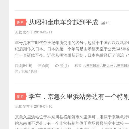
从昭和坐电车穿越到平成
图片
12
瓦叔 发布于 2019-02-11
年号是君主时代帝王纪年所使用的名号，起源于中国西汉汉武帝
纪后期传入日本。日本的第一个年号是由孝德天皇于公元645年
年一直延续至今。近代从明治维新开始，日本先后经历了明治（1868-1
阅读(9419)
评论(0)
赞 (
1
)
标签：
JR东日本
/
JR九州
/
JR西日
光
/
车站
/
长崎
学车，京急久里浜站旁边有一个特
图片
瓦叔 发布于 2019-01-10
京急久里浜站位于神奈川县横须贺市久里浜町，隶属于京浜急行电
站东南侧不远处，有一个非常特别的位于商场顶楼的空中驾校 —