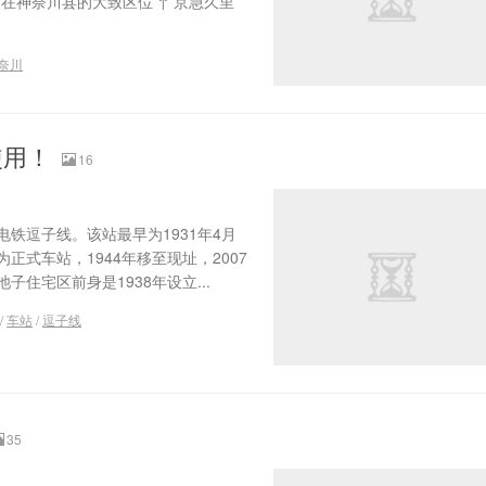
在神奈川县的大致区位 ↑ 京急久里
奈川
使用！
16
铁逗子线。该站最早为1931年4月
正式车站，1944年移至现址，2007
住宅区前身是1938年设立...
/
车站
/
逗子线
35