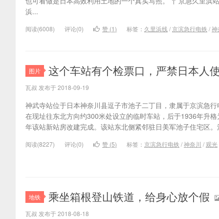
也可看做是日本高效利用土地的一个真实写照。 ↑ 京急久里浜站
浜...
阅读(6008)
评论(0)
赞 (
1
)
标签：
久里浜线
/
京滨急行电铁
/
神
这个车站有个检票口，严禁日本人
图片
瓦叔 发布于 2018-09-19
神武寺站位于日本神奈川县逗子市池子二丁目，隶属于京滨急行电
在现址往东北方向约300米处设立的临时车站，后于1936年升格为
年该站新站房改建完成。该站东北侧紧邻驻日美军池子住宅区。池子
阅读(8227)
评论(0)
赞 (
5
)
标签：
京滨急行电铁
/
神奈川
/
观光
乘坐箱根登山铁道，给身心放个假
地铁
瓦叔 发布于 2018-08-18