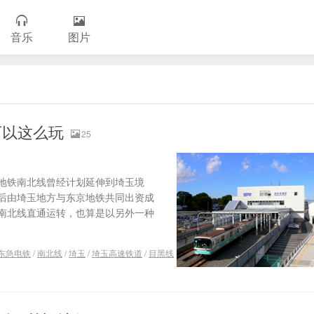
音乐
图片
可以这么玩
25
地铁南北线曾经计划延伸到埼玉境
后由埼玉地方与东京地铁共同出资成
南北线直通运转，也算是以另外一种
东急电铁
/
南北线
/
埼玉
/
埼玉高速铁道
/
目黑线