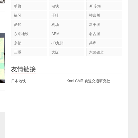
单轨
电铁
JR东海
福冈
千叶
神奈川
爱知
机场
新干线
东京地铁
APM
名古屋
京都
JR九州
兵库
三重
大阪
东武铁道
友情链接
日本地铁
Koni SMR 轨道交通研究社