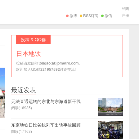
登陆
注册
微博
RSS订阅
微信
投稿 & QQ群
日本地铁
投稿请发邮箱
tougao(at)jpmetro.com
。
欢迎加入QQ群
221957592
讨论交流!
最近发表
无法直通运转的东北与东海道新干线
阅读(16935)
东京地铁日比谷线列车出轨事故回顾
阅读(17163)