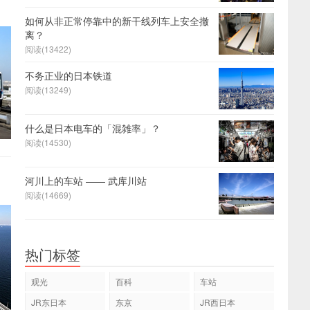
如何从非正常停靠中的新干线列车上安全撤
离？
阅读(13422)
不务正业的日本铁道
阅读(13249)
什么是日本电车的「混雑率」？
阅读(14530)
河川上的车站 —— 武库川站
阅读(14669)
热门标签
观光
百科
车站
JR东日本
东京
JR西日本