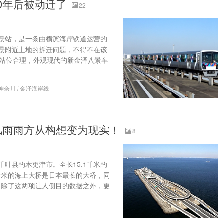
0年后被动迁了
22
景站，是一条由横滨海岸铁道运营的
八景附近土地的拆迁问题，不得不在该
座站位合理，外观现代的新金泽八景车
神奈川
/
金泽海岸线
风雨雨方从构想变为现实！
8
叶县的木更津市。全长15.1千米的
千米的海上大桥是日本最长的大桥，同
。除了这两项让人侧目的数据之外，更