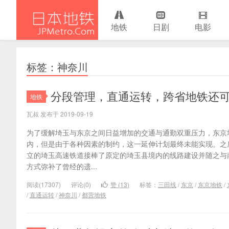
地铁
日剧
电影
日本地铁
标签：神奈川
分段管理，直通运转，跨省地铁还
地铁
瓦叔 发布于 2019-09-19
为了缓解埼玉与东京之间日益增加的交通与通勤双重压力，东京
内，但是由于各种因素的制约，这一延伸计划最终未能实现。之
立的埼玉高速铁道接棒了原定的埼玉县境内的线路建设并随之与
方式弥补了曾经的遗...
阅读(17307)
评论(0)
赞 (
13
)
标签：
三田线
/
东京
/
东京地铁
/
/
直通运转
/
神奈川
/
都营地铁