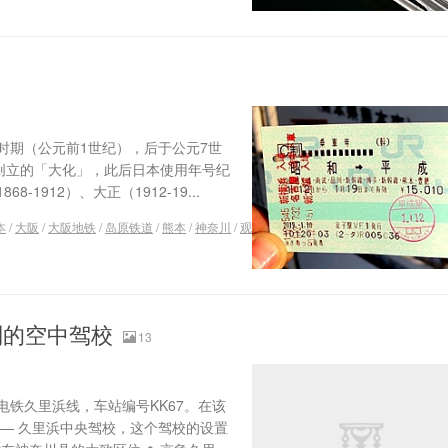
时期（公元前1世纪），后于公元7世
创立的「大化」，此后日本使用年号纪
912）、大正（1912-19...
本
/
大阪
/
大阪地铁
/
岛原铁道
/
熊本
/
神奈川
/
观
别的空中驾校
13
铁久里浜线，车站编号KK67。在该
— 久里浜中央驾校，这个驾校的设置