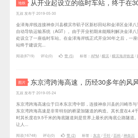
从开业起设立的临时车站，终于在3
地铁
瓦叔 发布于 2019-05-30
金泽海岸线连接神奈川县横滨市矶子区新杉田站和金泽区金泽八
自动导轨运输系统（AGT）。由于开业初期未能顺利解决金泽
处设立了一座临时车站。在金泽海岸线正式开业30年之后，一
站终于建设完...
阅读(8719)
评论(0)
赞 (
5
)
标签：
APM
/
横滨
/
横滨海岸铁道
/
东京湾跨海高速，历经30多年的风
图片
瓦叔 发布于 2019-05-24
东京湾跨海高速位于日本东京湾中部，连接神奈川县的川崎市与千
东京湾跨海高速是非常特别的桥梁加隧道的构造。其长度在4.4
时其长度在9.5千米的海底隧道则是世界上最长的海底公路隧道
让人...
阅读(16748)
评论(0)
赞 (
2
)
标签：
东京
/
千叶
/
百科
/
神奈川