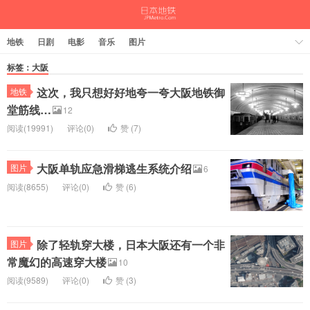
地铁
日剧
电影
音乐
图片
标签：大阪
这次，我只想好好地夸一夸大阪地铁御
地铁
堂筋线…
12
阅读(19991)
评论(0)
赞 (
7
)
大阪单轨应急滑梯逃生系统介绍
图片
6
阅读(8655)
评论(0)
赞 (
6
)
除了轻轨穿大楼，日本大阪还有一个非
图片
常魔幻的高速穿大楼
10
阅读(9589)
评论(0)
赞 (
3
)