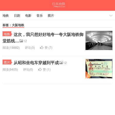
地铁
日剧
电影
音乐
图片
标签：大阪地铁
这次，我只想好好地夸一夸大阪地铁御
地铁
堂筋线…
12
阅读(19882)
评论(0)
赞 (
7
)
从昭和坐电车穿越到平成
图片
12
阅读(9405)
评论(0)
赞 (
1
)