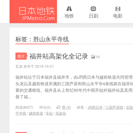
地铁
日剧
电影
日本地铁
标签：胜山永平寺线
福井站高架化全记录
图片
16
瓦叔 发布于 2019-10-21
福井站位于日本福井县福井市，由JR西日本与越前铁道共同管理
头龙以及越前铁道所属的三国芦原和胜山永平寺4条线路在福井
要的交通枢纽。福井县从上世纪90年代中期开始对福井站及其周
善了福...
阅读(8427)
评论(0)
赞 (
4
)
标签：
JR西日本
/
三国芦原线
/
北陆
平寺线
/
越前铁道
/
车站
/
高架化