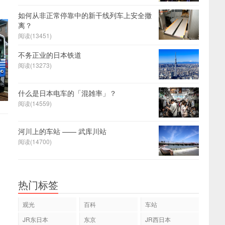
如何从非正常停靠中的新干线列车上安全撤
离？
阅读(13451)
不务正业的日本铁道
阅读(13273)
什么是日本电车的「混雑率」？
阅读(14559)
河川上的车站 —— 武库川站
阅读(14700)
热门标签
观光
百科
车站
JR东日本
东京
JR西日本