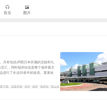
音乐
图片
。共有包括JR西日本所属的北陆和九
站交汇，同时福井站也是整个福井最主
边进行了长达20多年的改造。显著改
新干线
/
北陆本线
/
百科
/
福井
/
福井站
/
胜山永