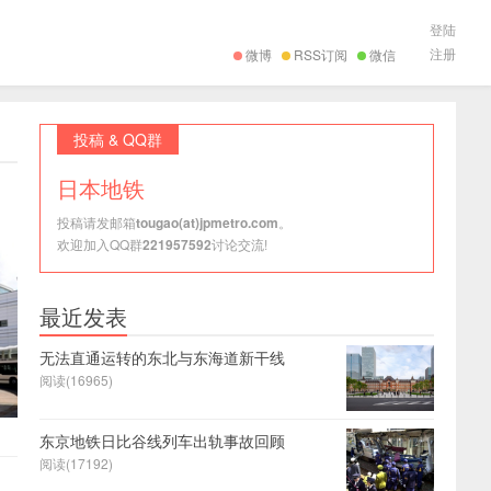
登陆
注册
微博
RSS订阅
微信
投稿 & QQ群
日本地铁
投稿请发邮箱
tougao(at)jpmetro.com
。
欢迎加入QQ群
221957592
讨论交流!
最近发表
无法直通运转的东北与东海道新干线
阅读(16965)
东京地铁日比谷线列车出轨事故回顾
阅读(17192)