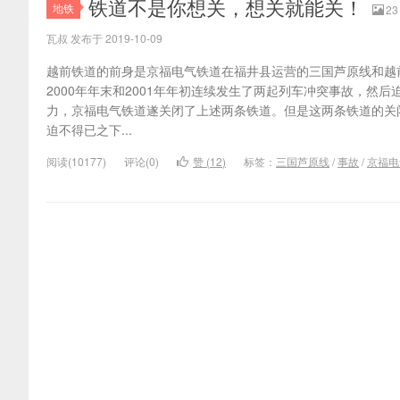
铁道不是你想关，想关就能关！
地铁
23
瓦叔 发布于 2019-10-09
越前铁道的前身是京福电气铁道在福井县运营的三国芦原线和越
2000年年末和2001年年初连续发生了两起列车冲突事故，然
力，京福电气铁道遂关闭了上述两条铁道。但是这两条铁道的关
迫不得已之下...
阅读(10177)
评论(0)
赞 (
12
)
标签：
三国芦原线
/
事故
/
京福电