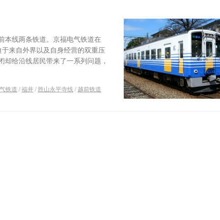
前本线两条铁道。京福电气铁道在
后迫于来自外界以及自身经营的双重压
闭却给沿线居民带来了一系列问题，
气铁道
/
福井
/
胜山永平寺线
/
越前铁道