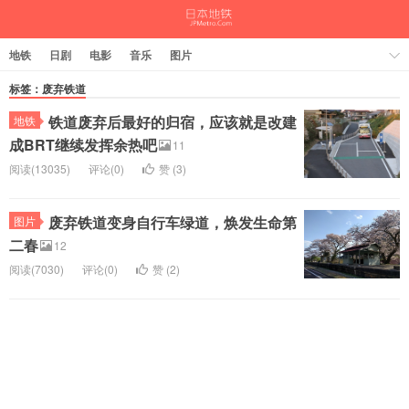
地铁
日剧
电影
音乐
图片
标签：废弃铁道
铁道废弃后最好的归宿，应该就是改建
地铁
成BRT继续发挥余热吧
11
阅读(13035)
评论(0)
赞 (
3
)
废弃铁道变身自行车绿道，焕发生命第
图片
二春
12
阅读(7030)
评论(0)
赞 (
2
)