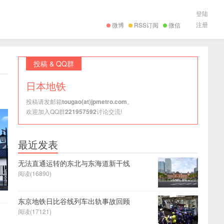
登陆
注册
微博
RSS订阅
微信
投稿 & QQ群
日本地铁
投稿请发邮箱
tougao(at)jpmetro.com
。
欢迎加入QQ群
221957592
讨论交流!
最近发表
无法直通运转的东北与东海道新干线
阅读(16890)
东京地铁日比谷线列车出轨事故回顾
阅读(17121)