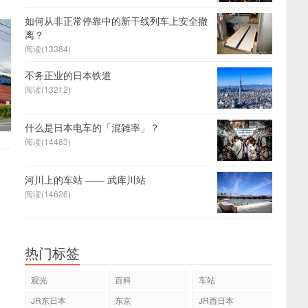
如何从非正常停靠中的新干线列车上安全撤
离？
阅读(13384)
不务正业的日本铁道
阅读(13212)
什么是日本电车的「混雑率」？
阅读(14483)
河川上的车站 —— 武库川站
阅读(14626)
热门标签
观光
百科
车站
JR东日本
东京
JR西日本