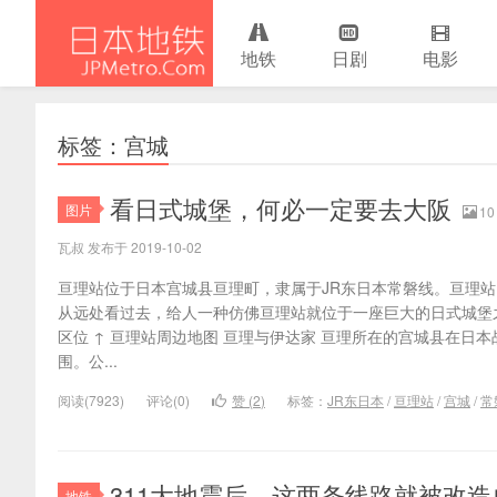
地铁
日剧
电影
日本地铁
标签：宫城
看日式城堡，何必一定要去大阪
图片
10
瓦叔 发布于 2019-10-02
亘理站位于日本宫城县亘理町，隶属于JR东日本常磐线。亘理
从远处看过去，给人一种仿佛亘理站就位于一座巨大的日式城堡之
区位 ↑ 亘理站周边地图 亘理与伊达家 亘理所在的宫城县在日
围。公...
阅读(7923)
评论(0)
赞 (
2
)
标签：
JR东日本
/
亘理站
/
宫城
/
常
311大地震后，这两条线路就被改造
地铁