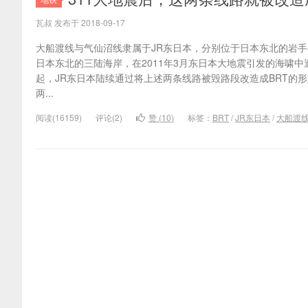
瓦叔 发布于 2018-09-17
大船渡线与气仙沼线隶属于JR东日本，分别位于日本东北的岩
日本东北的三陆海岸，在2011年3月东日本大地震引发的海啸中遭
起，JR东日本陆续通过将上述两条线路被毁路段改造成BRT的
两...
阅读(16159)
评论(2)
赞 (
10
)
标签：
BRT
/
JR东日本
/
大船渡