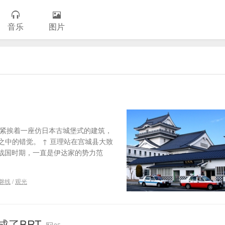
音乐
图片
站紧挨着一座仿日本古城堡式的建筑，
中的错觉。 ↑ 亘理站在宫城县大致
本战国时期，一直是伊达家的势力范
磐线
/
观光
成了BRT