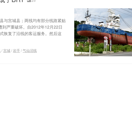
25
手县与宫城县；两线均有部分线路紧贴
到严重破坏。自2012年12月22日
形式恢复了沿线的客运服务。然后这
线
/
宫城
/
岩手
/
气仙沼线