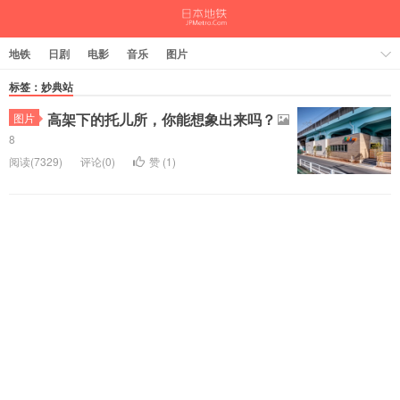
地铁
日剧
电影
音乐
图片
标签：妙典站
高架下的托儿所，你能想象出来吗？
图片
8
阅读(7329)
评论(0)
赞 (
1
)